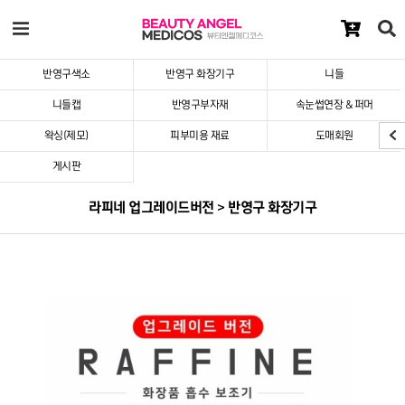
반영구색소
반영구 화장기구
니들
니들캡
반영구부자재
속눈썹연장 & 퍼머
왁싱(제모)
피부미용 재료
도매회원
게시판
라피네 업그레이드버전 > 반영구 화장기구