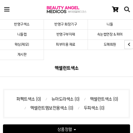
반영구색소
반영구 화장기구
니들
니들캡
반영구부자재
속눈썹연장 & 퍼머
왁싱(제모)
피부미용 재료
도매회원
게시판
엑셀런트색소
퍼펙트색소 (0)
뉴아도라색소 (0)
엑셀런트색소 (0)
엑셀런트엠보전용색소 (0)
두피색소 (0)
상품정렬